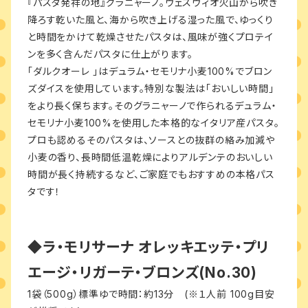
『パスタ発祥の地』グラニャーノ。ヴェスヴィオ火山から吹き
降ろす乾いた風と、海から吹き上げる湿った風で、ゆっくり
と時間をかけて乾燥させたパスタは、風味が強くプロテイ
ンを多く含んだパスタに仕上がります。
「ダルクオーレ 」はデュラム・セモリナ小麦100%でブロン
ズダイスを使用しています。特別な製法は「おいしい時間」
をより長く保ちます。そのグラニャーノで作られるデュラム・
セモリナ小麦100%を使用した本格的なイタリア産パスタ。
プロも認めるそのパスタは、ソースとの抜群の絡み加減や
小麦の香り、長時間低温乾燥によりアルデンテのおいしい
時間が長く持続するなど、ご家庭でもおすすめの本格パス
タです！
◆ラ・モリサーナ オレッキエッテ・プリ
エージ・リガーテ・ブロンズ(No.30)
1袋（500g）標準ゆで時間：約13分 (※１人前 100g目安