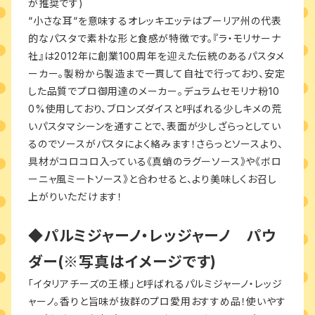
が推奨です)
“小さな耳“を意味するオレッキエッテはプーリア州の代表
的なパスタで素朴な形と食感が特徴です。『ラ・モリサーナ
社』は2012年に創業100周年を迎えた伝統のあるパスタメ
ーカー。製粉から製造まで一貫して自社で行っており、安定
した品質でプロ御用達のメーカー。デュラムセモリナ粉10
0%使用しており、ブロンズダイスと呼ばれる少しキメの荒
いパスタマシーンを通すことで、表面が少しざらっとしてい
るのでソースがパスタによく絡みます！さらっとソースより、
具材がコロコロ入っている《真蛸のラグーソース》や《ボロ
ーニャ風ミートソース》と合わせると、より美味しくお召し
上がりいただけます！
◆パルミジャーノ・レッジャーノ パウ
ダー(※写真はイメージです)
「イタリアチーズの王様」と呼ばれるパルミジャーノ・レッジ
ャーノ。香りと旨味が抜群のプロ愛用おすすめ品！使いやす