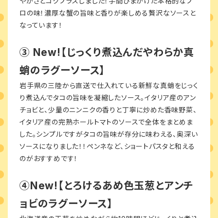
やかさとコクプラスしました！手間ひまかけた本格的なプ
ロの味！濃厚な蟹の旨味と香りが楽しめる贅沢なソースと
なっています！
③ New!【じっくり煮込んだやわらか真
蛸のラグーソース】
岩手県の三陸から直送で仕入れている新鮮な真蛸をじっく
り煮込んでタコの旨味を凝縮したソース。イタリア産のアン
チョビと、少量のニンニクの香りと丁寧に炒めた香味野菜、
イタリア産の完熟ホールトマトのソースで全体をまとめま
した。シンプルですがタコの旨味が存分に味わえる、奥深い
ソースになりました！！ペンネなど、ショートパスタと和える
のがおすすめです！
④New!【とろけるあめ色玉葱とアンチ
ョビのラグーソース】